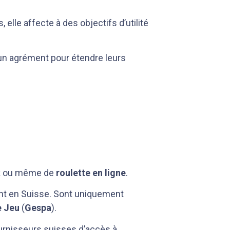
elle affecte à des objectifs d’utilité
 un agrément pour étendre leurs
k
ou même de
roulette en ligne
.
ant en Suisse. Sont uniquement
e Jeu
(
Gespa
).
fournisseurs suisses d’accès à