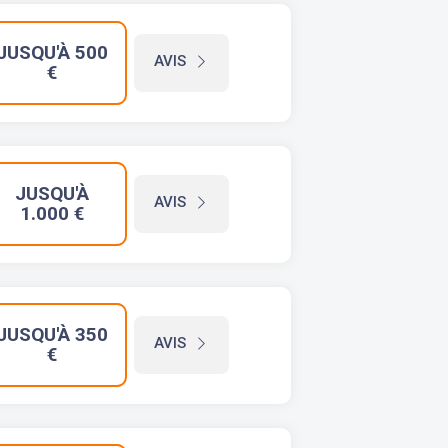
JUSQU'À 500
AVIS
€
JUSQU'À
AVIS
1.000 €
JUSQU'À 350
AVIS
€