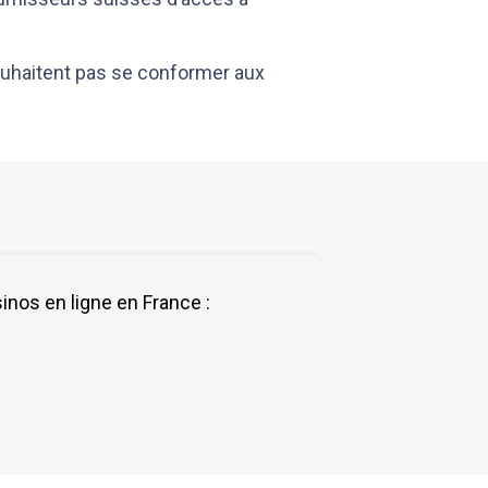
ouhaitent pas se conformer aux
sinos en ligne en France :