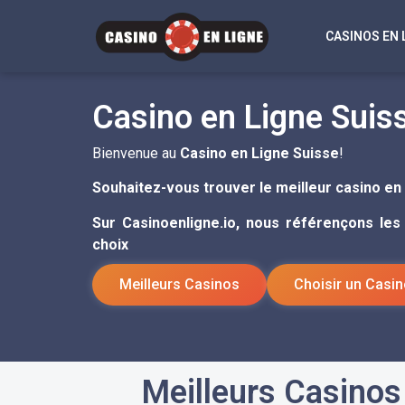
CASINOS EN 
Casino en Ligne Suis
Bienvenue au
Casino en Ligne Suisse
!
Souhaitez-vous trouver le meilleur casino en 
Sur Casinoenligne.io, nous référençons les
choix
Meilleurs Casinos
Choisir un Casi
Meilleurs Casinos