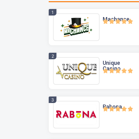
Machance





Unique
Casino





Rabona




