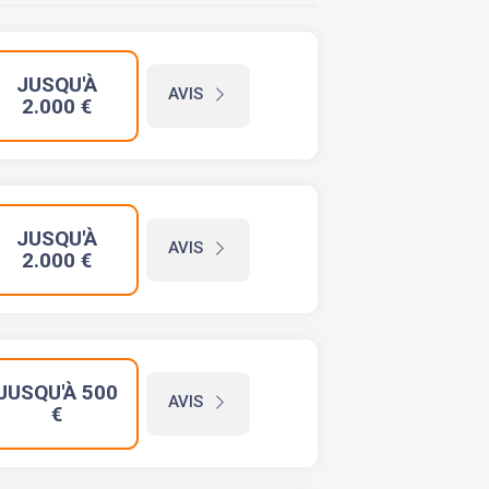
JUSQU'À
AVIS
2.000 €
JUSQU'À
AVIS
2.000 €
JUSQU'À 500
AVIS
€