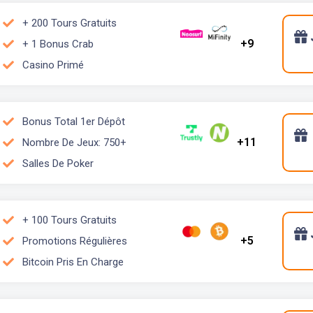
+ 200 Tours Gratuits
+9
+ 1 Bonus Crab
Casino Primé
Bonus Total 1er Dépôt
+11
Nombre De Jeux: 750+
Salles De Poker
+ 100 Tours Gratuits
+5
Promotions Régulières
Bitcoin Pris En Charge