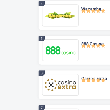
Wazamba





888 Casino





Casino Extra




