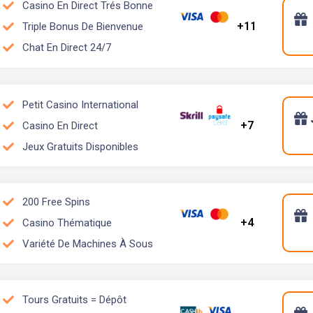
Casino En Direct Trés Bonne
+11
Triple Bonus De Bienvenue
Chat En Direct 24/7
Petit Casino International
+7
Casino En Direct
Jeux Gratuits Disponibles
200 Free Spins
+4
Casino Thématique
Variété De Machines À Sous
Tours Gratuits = Dépôt