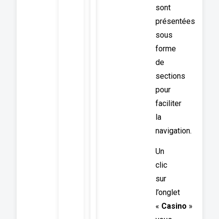
sont
présentées
sous
forme
de
sections
pour
faciliter
la
navigation.
Un
clic
sur
l’onglet
«
Casino
»