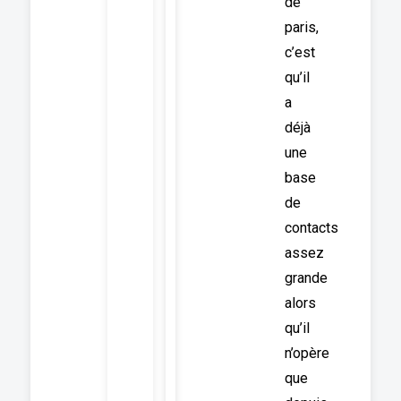
de
paris,
c’est
qu’il
a
déjà
une
base
de
contacts
assez
grande
alors
qu’il
n’opère
que