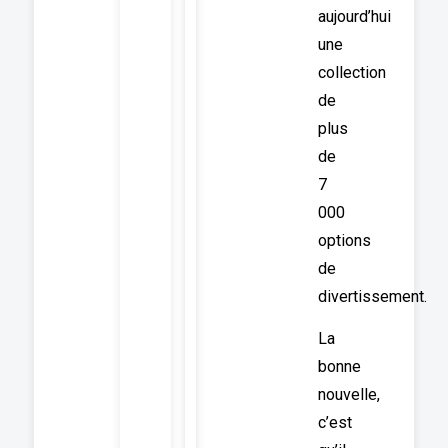
aujourd’hui
une
collection
de
plus
de
7
000
options
de
divertissement.
La
bonne
nouvelle,
c’est