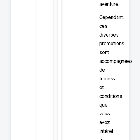
aventure.
Cependant,
ces
diverses
promotions
sont
accompagnées
de
termes
et
conditions
que
vous
avez
intérêt
à