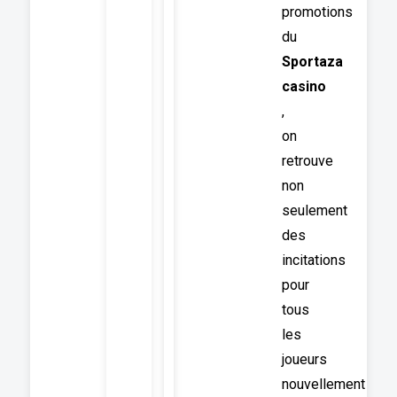
promotions
du
Sportaza
casino
,
on
retrouve
non
seulement
des
incitations
pour
tous
les
joueurs
nouvellement