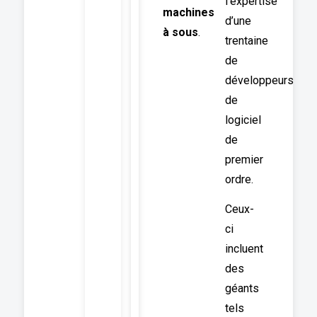
l’expertise
machines
d’une
à sous
.
trentaine
de
développeurs
de
logiciel
de
premier
ordre.
Ceux-
ci
incluent
des
géants
tels