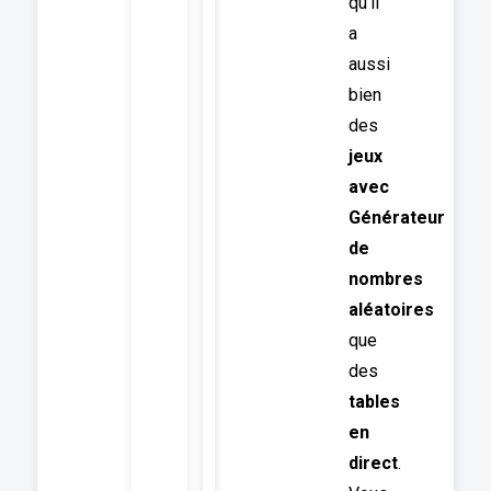
qu’il
a
aussi
bien
des
jeux
avec
Générateur
de
nombres
aléatoires
que
des
tables
en
direct
.