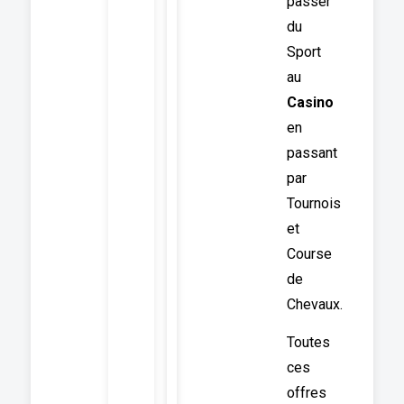
passer
du
Sport
au
Casino
en
passant
par
Tournois
et
Course
de
Chevaux.
Toutes
ces
offres