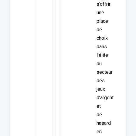
s’offrir
une
place
de
choix
dans
l’élite
du
secteur
des
jeux
d’argent
et
de
hasard
en