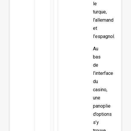
le
turque,
l’allemand
et
l’espagnol.
Au
bas
de
l’interface
du
casino,
une
panoplie
d’options
s’y
trouve.