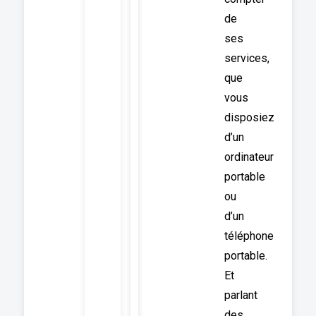
de
ses
services,
que
vous
disposiez
d’un
ordinateur
portable
ou
d’un
téléphone
portable.
Et
parlant
des