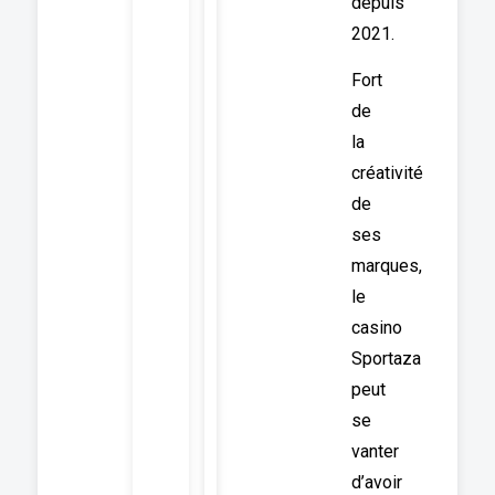
depuis
2021.
Fort
de
la
créativité
de
ses
marques,
le
casino
Sportaza
peut
se
vanter
d’avoir