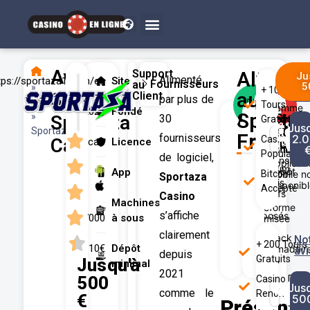
CASINOS EN LIGNE
CASINO EN LIGNE FRANCE
Avis
Support
Alterna
Ju
Alimenté
tps://sportaza1.com/eu
Site
Fournisseurs
au
No
5
»
+ 100
aux
Sur
Client
avi
par plus de
Casinos
Plus
Tours
Gamme
2021
Fondé
de
Sporta
»
AVANTAGE
LES
Sportaza
30
limitée
Gratuits
7 000
Pas
Jus
de
INCONV
Sportaza
France
jeux
fournisseurs

Alléchant
de
2.
Casino
+16
Casino
bingo
Curacao
Licence
offerts
programme
bonus
Populaire
de logiciel,
Retrait
VIP
sans
Applicati

maximum
dépôt
App
Bitcoin
mobile n
Sportaza
de 30
Tournois
disponib
Accepté

000€
exclusifs
Casino
Machines
de jeu
Plateforme

s’affiche
proposés
+7000
à sous
optimisée
pour
clairement
Cashback
No

mobile
+ 200 Tours
10€
Dépôt
hebdomadair
avi
depuis
Gratuits
de 15%
Jusqu'à
minimal
2021
500
Casino De
Jus
comme le
Renommée
+9
€
50
Présenta